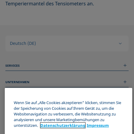
Temperiermantel des Tensiometers an.
Deutsch (DE)
SERVICES
Messdienstleistungen
UNTERNEHMEN
Technischer Service
Webinare & Seminare
Über uns
Remote Support
ALLGEMEINE INFORMATIONEN
Stellenangebote
Wenn Sie auf „Alle Cookies akzeptieren“ klicken, stimmen Sie
Kontaktieren Sie uns
der Speicherung von Cookies auf Ihrem Gerät zu, um die
News
Impressum
Websitenavigation zu verbessern, die Websitenutzung zu
Events
WERDE TEIL DER KRÜSS COMMUNITY
Datenschutzerklärung
analysieren und unsere Marketingbemühungen zu
Cookie-Richtlinie
unterstützen.
Datenschutz­erklärung
Impressum
Verkaufs- und Lieferbedingungen