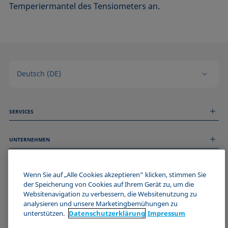
Temperiermantel des Tensiometers an.
Deutsch (DE)
SERVICES
Messdienstleistungen
UNTERNEHMEN
Technischer Service
Webinare & Seminare
Über uns
Remote Support
ALLGEMEINE INFORMATIONEN
Stellenangebote
Wenn Sie auf „Alle Cookies akzeptieren“ klicken, stimmen Sie
Kontaktieren Sie uns
der Speicherung von Cookies auf Ihrem Gerät zu, um die
News
Impressum
Websitenavigation zu verbessern, die Websitenutzung zu
Events
WERDE TEIL DER KRÜSS COMMUNITY
Datenschutzerklärung
analysieren und unsere Marketingbemühungen zu
Cookie-Richtlinie
unterstützen.
Datenschutz­erklärung
Impressum
Verkaufs- und Lieferbedingungen