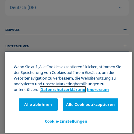
Deutsch (DE)
SERVICES
Messdienstleistungen
UNTERNEHMEN
Technischer Service
Webinare & Seminare
Über uns
Remote Support
ALLGEMEINE INFORMATIONEN
Stellenangebote
Wenn Sie auf „Alle Cookies akzeptieren“ klicken, stimmen Sie
Kontaktieren Sie uns
der Speicherung von Cookies auf Ihrem Gerät zu, um die
News
Impressum
Websitenavigation zu verbessern, die Websitenutzung zu
Events
WERDE TEIL DER KRÜSS COMMUNITY
Datenschutzerklärung
analysieren und unsere Marketingbemühungen zu
Cookie-Richtlinie
unterstützen.
Datenschutz­erklärung
Impressum
Verkaufs- und Lieferbedingungen
Zertifizierungen (ISO 9001)
Alle ablehnen
Alle Cookies akzeptieren
Newsletter-Anmeldung
Cookie-Einstellungen