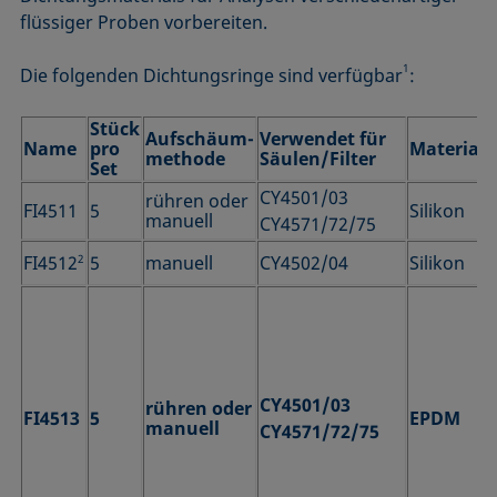
flüssiger Proben vorbereiten.
1
Die folgenden Dichtungsringe sind verfügbar
:
Stück
Aufschäum-
Verwendet für
Name
pro
Material
methode
Säulen/Filter
Set
CY4501/03
rühren oder
FI4511
5
Silikon
manuell
CY4571/72/75
FI4512
2
5
manuell
CY4502/04
Silikon
CY4501/03
rühren oder
FI4513
5
EPDM
manuell
CY4571/72/75