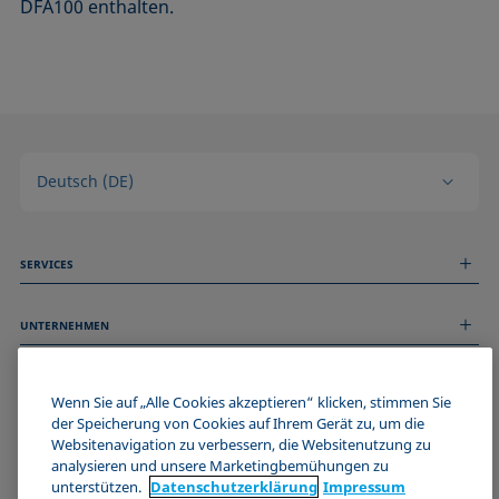
DFA100 enthalten.
Deutsch (DE)
SERVICES
Messdienstleistungen
UNTERNEHMEN
Technischer Service
Webinare & Seminare
Über uns
Remote Support
ALLGEMEINE INFORMATIONEN
Stellenangebote
Wenn Sie auf „Alle Cookies akzeptieren“ klicken, stimmen Sie
Kontaktieren Sie uns
der Speicherung von Cookies auf Ihrem Gerät zu, um die
News
Impressum
Websitenavigation zu verbessern, die Websitenutzung zu
Events
WERDE TEIL DER KRÜSS COMMUNITY
Datenschutzerklärung
analysieren und unsere Marketingbemühungen zu
Cookie-Richtlinie
unterstützen.
Datenschutz­erklärung
Impressum