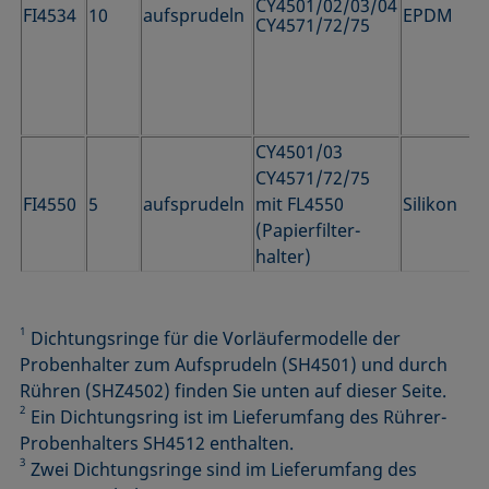
CY4501/02/03/04
FI4534
10
aufsprudeln
EPDM
CY4571/72/75
CY4501/03
CY4571/72/75
FI4550
5
aufsprudeln
mit FL4550
Silikon
(Papierfilter­
halter)
1
Dichtungsringe für die Vorläufermodelle der
Probenhalter zum Aufsprudeln (SH4501) und durch
Rühren (SHZ4502) finden Sie unten auf dieser Seite.
2
Ein Dichtungsring ist im Lieferumfang des Rührer-
Probenhalters SH4512 enthalten.
3
Zwei Dichtungsringe sind im Lieferumfang des