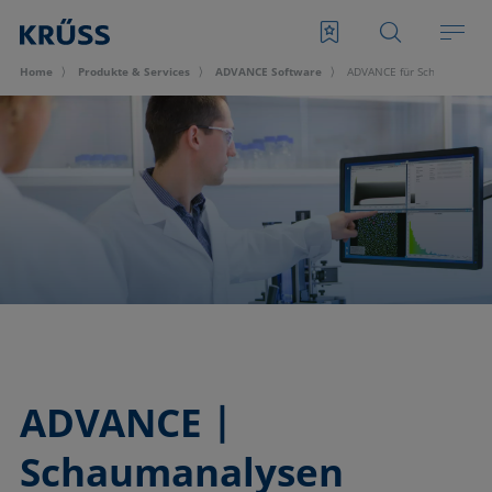
Home
Produkte & Services
ADVANCE Software
ADVANCE für Schaumanaly
ADVANCE |
Schaumanalysen