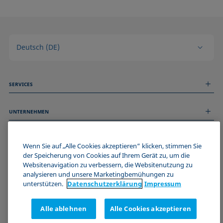
Deutsch (DE)
SERVICES
Messdienstleistungen
UNTERNEHMEN
Technischer Service
Webinare & Seminare
Über uns
Remote Support
ALLGEMEINE INFORMATIONEN
Stellenangebote
Wenn Sie auf „Alle Cookies akzeptieren“ klicken, stimmen Sie
Kontaktieren Sie uns
der Speicherung von Cookies auf Ihrem Gerät zu, um die
News
Impressum
Websitenavigation zu verbessern, die Websitenutzung zu
Events
WERDE TEIL DER KRÜSS COMMUNITY
Datenschutzerklärung
analysieren und unsere Marketingbemühungen zu
Cookie-Richtlinie
unterstützen.
Datenschutz­erklärung
Impressum
Verkaufs- und Lieferbedingungen
Zertifizierungen (ISO 9001)
Alle ablehnen
Alle Cookies akzeptieren
Newsletter-Anmeldung