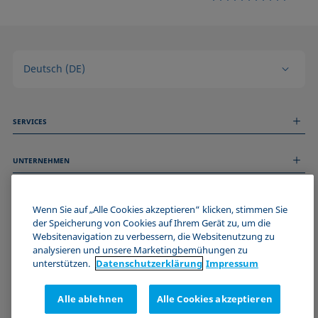
Deutsch (DE)
SERVICES
Messdienstleistungen
UNTERNEHMEN
Technischer Service
Webinare & Seminare
Über uns
Remote Support
ALLGEMEINE INFORMATIONEN
Stellenangebote
Wenn Sie auf „Alle Cookies akzeptieren“ klicken, stimmen Sie
Kontaktieren Sie uns
News
der Speicherung von Cookies auf Ihrem Gerät zu, um die
Impressum
Websitenavigation zu verbessern, die Websitenutzung zu
Events
WERDE TEIL DER KRÜSS COMMUNITY
Datenschutzerklärung
analysieren und unsere Marketingbemühungen zu
Cookie-Richtlinie
unterstützen.
Datenschutz­erklärung
Impressum
Verkaufs- und Lieferbedingungen
Zertifizierungen (ISO 9001)
Alle ablehnen
Alle Cookies akzeptieren
Newsletter-Anmeldung