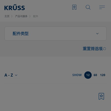
主页
产品与服务
配件
配件类型
重置筛选项
CMC测量配件
光学部件
分析液体特性的配件
A - Z
SHOW
12
60
120
前型号SH4501和SH4502起泡模块的配件
升级和扩展
书签
发泡滤板和转子