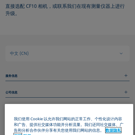
直接选配 CF10 相机，或联系我们在现有测量仪器上进行
升级。
中文 (CN)
服务信息
测量服务
公司信息
技术服务
线上和线下研讨会
关于我们
远程支持
基本信息
人才招聘
和我们取得联系
我们使用 Cookie 以允许我们网站的正常工作、个性化设计内容
新闻
版权
和广告、提供社交媒体功能并分析流量。我们还同社交媒体、广
活动
加入KRÜSS社区
数据隐私声明
告和分析合作伙伴分享有关您使用我们网站的信息。
数据隐私
Cookie政策