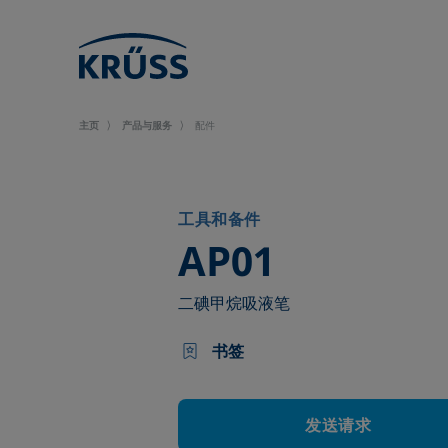
主页
产品与服务
配件
工具和备件
–
AP01
二碘甲烷吸液笔
书签
发送请求