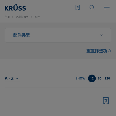
主页
产品与服务
配件
配件类型
重置筛选项
CMC测量配件
光学部件
分析液体特性的配件
A - Z
SHOW
12
60
120
前型号SH4501和SH4502起泡模块的配件
升级和扩展
书签
发泡滤板和转子