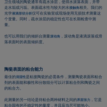
卫生领域的陶瓷通常有疏水涂层，使得水滚落表面，并带
走水垢或污垢。表面疏水性与较大的水
相关。我们的
接触角
光学
仪可在实验室或现场使用无损技术测量这
液滴形状分析
个变量。同时，疏水涂层的稳定性也可在长期检查中测
量。
也可以用我们的倾斜台测量
，滚动角是液滴滚落或滑
滚动角
落表面时的表面倾斜度。
陶瓷表面的粘合能力
最佳的
是粘接陶瓷的必需条件，测量陶瓷表面和粘合
润湿性
剂的表面能和极性和分散组分可以计算粘合剂和陶瓷之间
的粘合力。
此测量的另一结论是待粘合两种材料之间的
，它是
界面张力
粘合固有的不稳定性的量度，并且应当尽可能地小。