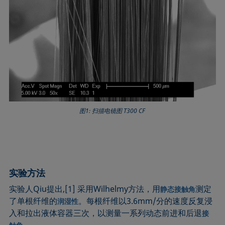
图1: 扫描电镜图 T300 CF
实验方法
实验人Qiu提出,[1] 采用Wilhelmy方法，用
测定
静态接触角
了单根纤维的
。每根纤维以3.6mm/分的速度反复浸
润湿性
入和拉出液体容器三次，以测量一系列动态前进和后退
接
。