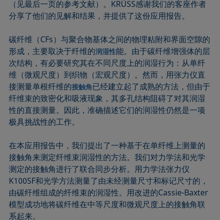
（见最后一页的参考文献）。KRÜSS感谢我们的客座作者
分享了他们的见解和结果，并提供了这份应用报告。
碳纤维（CFs）与聚合物基体之间的物理粘附和界面空隙的
形成，主要取决于纤维的
能。由于碳纤维增强体的层
润湿性
次结构，有必要研究其在不同尺度上的润湿行为：从单纤
维（微观尺度）到织物（宏观尺度）。然而，用张力仪直
接测量单根纤维的
已经建立起了成熟的方法，但由于
接触角
纤维束的致密化和吸液现象，其多孔结构阻碍了对其润湿
性的直接测量。因此，准确描述它们的润湿性仍然是一项
极具挑战性的工作。
在本应用报告中，我们提出了一种基于在单纤维上测量的
接触角来测定纤维束润湿性的方法。我们对力学法和光学
测定的接触角进行了联合同步分析。用力学法张力仪
K100SF和光学方法测量了由未经测量尺寸和标记尺寸的，
由碳纤维组成的纤维束的润湿性。用改进的Cassie-Baxter
模型成功地将碳纤维在中等尺度和微观尺度上的接触角联
系起来。