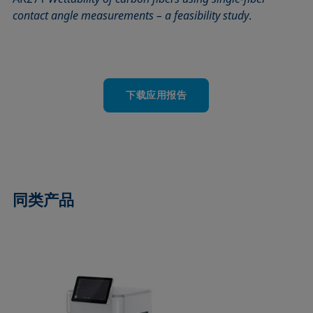
contact angle measurements – a feasibility study
.
下载应用报告
同类产品