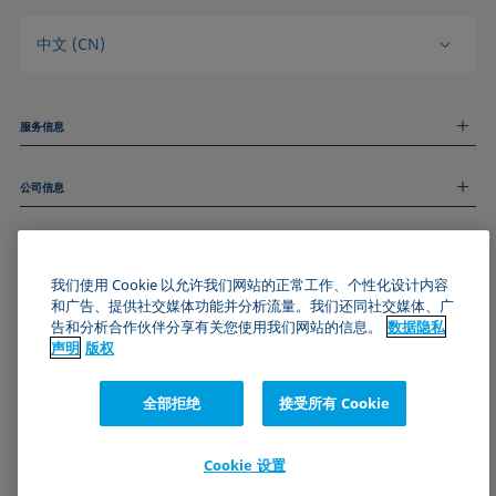
中文 (CN)
服务信息
测量服务
公司信息
技术服务
线上和线下研讨会
关于我们
远程支持
基本信息
人才招聘
和我们取得联系
新闻
我们使用 Cookie 以允许我们网站的正常工作、个性化设计内容
版权
和广告、提供社交媒体功能并分析流量。我们还同社交媒体、广
活动
加入KRÜSS社区
数据隐私声明
告和分析合作伙伴分享有关您使用我们网站的信息。
数据隐私
Cookie政策
声明
版权
通用条款与条件
证书 (ISO 9001)
全部拒绝
接受所有 Cookie
订阅我们的新闻简报
Cookie 设置