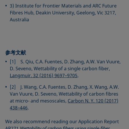
3) Institute for Frontier Materials and ARC Future
Fibres Hub, Deakin University, Geelong, Vic 3217,
Australia
参考文献
[1] S. Qiu, C.A. Fuentes, D. Zhang, A.W. Van Vuure,
D. Seveno, Wettability of a single carbon fiber,
Langmuir. 32 (2016) 9697–9705
.
[2] J. Wang, C.A. Fuentes, D. Zhang, X. Wang, A.W.
Van Vuure, D. Seveno, Wettability of carbon fibres
at micro- and mesoscales,
Carbon N. Y. 120 (2017)
438–446
.
We also recommend reading our Application Report
AR271
Wettability of carbon fibers using single-fiber