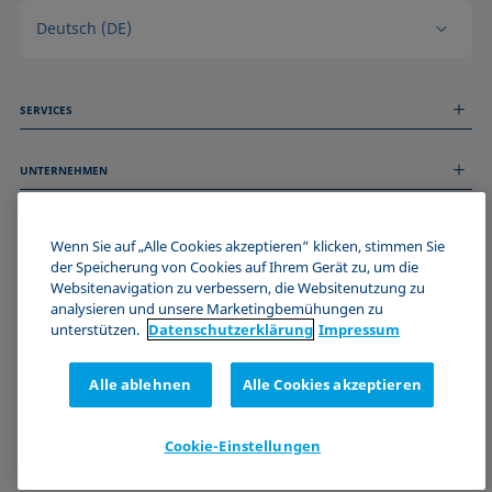
Deutsch (DE)
SERVICES
Messdienstleistungen
UNTERNEHMEN
Technischer Service
Webinare & Seminare
Über uns
Remote Support
ALLGEMEINE INFORMATIONEN
Stellenangebote
Wenn Sie auf „Alle Cookies akzeptieren“ klicken, stimmen Sie
Kontaktieren Sie uns
der Speicherung von Cookies auf Ihrem Gerät zu, um die
News
Impressum
Websitenavigation zu verbessern, die Websitenutzung zu
Events
WERDE TEIL DER KRÜSS COMMUNITY
Datenschutzerklärung
analysieren und unsere Marketingbemühungen zu
Cookie-Richtlinie
unterstützen.
Datenschutz­erklärung
Impressum
Verkaufs- und Lieferbedingungen
Zertifizierungen (ISO 9001)
Alle ablehnen
Alle Cookies akzeptieren
Newsletter-Anmeldung
Cookie-Einstellungen