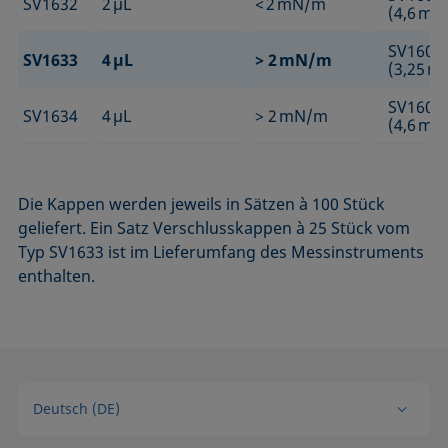
SV1632
2 µL
< 2 mN/m
(4,6 m
SV1601
SV1633
4 µL
> 2 mN/m
(3,25 
SV1602
SV1634
4 µL
> 2 mN/m
(4,6 m
Die Kappen werden jeweils in Sätzen à 100 Stück
geliefert. Ein Satz Verschlusskappen à 25 Stück vom
Typ SV1633 ist im Lieferumfang des Messinstruments
enthalten.
Deutsch (DE)