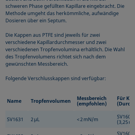
schweren Phase gefüllten Kapillare eingebracht. Die
Methode umgeht das herkömmliche, aufwändige
Dosieren über ein Septum.
Die Kappen aus PTFE sind jeweils für zwei
verschiedene Kapillardurchmesser und zwei
verschiedenen Tropfenvolumina erhältlich. Die Wahl
des Tropfenvolumens richtet sich nach dem
gewünschten Messbereich.
Folgende Verschlusskappen sind verfügbar:
Messbereich
Für Kap
Name
Tropfenvolumen
(empfohlen)
(Durch
SV1601
SV1631
2 µL
< 2 mN/m
(3,25 
SV1602