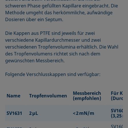
schweren Phase gefüllten Kapillare eingebracht. Die
Methode umgeht das herkömmliche, aufwändige
Dosieren über ein Septum.
Die Kappen aus PTFE sind jeweils für zwei
verschiedene Kapillardurchmesser und zwei
verschiedenen Tropfenvolumina erhältlich. Die Wahl
des Tropfenvolumens richtet sich nach dem
gewünschten Messbereich.
Folgende Verschlusskappen sind verfügbar:
Messbereich
Für Kap
Name
Tropfenvolumen
(empfohlen)
(Durch
SV1601
SV1631
2 µL
< 2 mN/m
(3,25 
SV1602