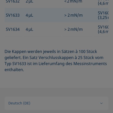
SV1632
2 µL
< 2 mN/m
(4,6 m
SV1601
SV1633
4 µL
> 2 mN/m
(3,25 
SV1602
SV1634
4 µL
> 2 mN/m
(4,6 m
Die Kappen werden jeweils in Sätzen à 100 Stück
geliefert. Ein Satz Verschlusskappen à 25 Stück vom
Typ SV1633 ist im Lieferumfang des Messinstruments
enthalten.
Deutsch (DE)