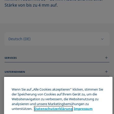
Stärke von bis zu 4 mm auf.
Deutsch (DE)
SERVICES
Messdienstleistungen
UNTERNEHMEN
Technischer Service
Webinare & Seminare
Über uns
Remote Support
ALLGEMEINE INFORMATIONEN
Stellenangebote
Wenn Sie auf „Alle Cookies akzeptieren“ klicken, stimmen Sie
Kontaktieren Sie uns
der Speicherung von Cookies auf Ihrem Gerät zu, um die
News
Impressum
Websitenavigation zu verbessern, die Websitenutzung zu
Events
WERDE TEIL DER KRÜSS COMMUNITY
Datenschutzerklärung
analysieren und unsere Marketingbemühungen zu
Cookie-Richtlinie
unterstützen.
Datenschutz­erklärung
Impressum
Verkaufs- und Lieferbedingungen