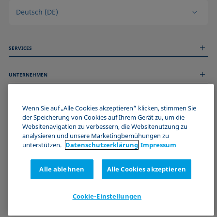
Deutsch (DE)
SERVICES
Messdienstleistungen
UNTERNEHMEN
Technischer Service
Webinare & Seminare
Über uns
Remote Support
ALLGEMEINE INFORMATIONEN
Stellenangebote
Wenn Sie auf „Alle Cookies akzeptieren“ klicken, stimmen Sie
Kontaktieren Sie uns
der Speicherung von Cookies auf Ihrem Gerät zu, um die
News
Impressum
Websitenavigation zu verbessern, die Websitenutzung zu
Events
WERDE TEIL DER KRÜSS COMMUNITY
Datenschutzerklärung
analysieren und unsere Marketingbemühungen zu
Cookie-Richtlinie
unterstützen.
Datenschutz­erklärung
Impressum
Verkaufs- und Lieferbedingungen
Zertifizierungen (ISO 9001)
Alle ablehnen
Alle Cookies akzeptieren
Newsletter-Anmeldung
Cookie-Einstellungen