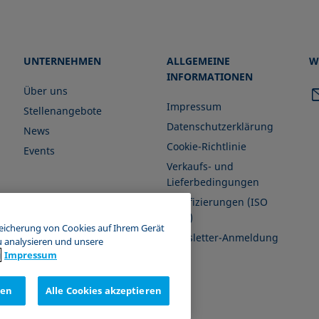
UNTERNEHMEN
ALLGEMEINE
W
INFORMATIONEN
Über uns
Impressum
Stellenangebote
Datenschutzerklärung
News
Cookie-Richtlinie
Events
Verkaufs- und
Lieferbedingungen
Zertifizierungen (ISO
9001)
peicherung von Cookies auf Ihrem Gerät
Newsletter-Anmeldung
u analysieren und unsere
g
Impressum
nen
Alle Cookies akzeptieren