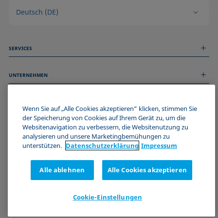
Deutsch (DE)
SERVICES
Messdienstleistungen
UNTERNEHMEN
Technischer Service
Webinare & Seminare
Über uns
Remote Support
ALLGEMEINE INFORMATIONEN
Stellenangebote
Wenn Sie auf „Alle Cookies akzeptieren“ klicken, stimmen Sie
Kontaktieren Sie uns
der Speicherung von Cookies auf Ihrem Gerät zu, um die
News
Impressum
Websitenavigation zu verbessern, die Websitenutzung zu
Events
WERDE TEIL DER KRÜSS COMMUNITY
Datenschutzerklärung
analysieren und unsere Marketingbemühungen zu
Cookie-Richtlinie
unterstützen.
Datenschutz­erklärung
Impressum
Verkaufs- und Lieferbedingungen
Zertifizierungen (ISO 9001)
Alle ablehnen
Alle Cookies akzeptieren
Newsletter-Anmeldung
Cookie-Einstellungen