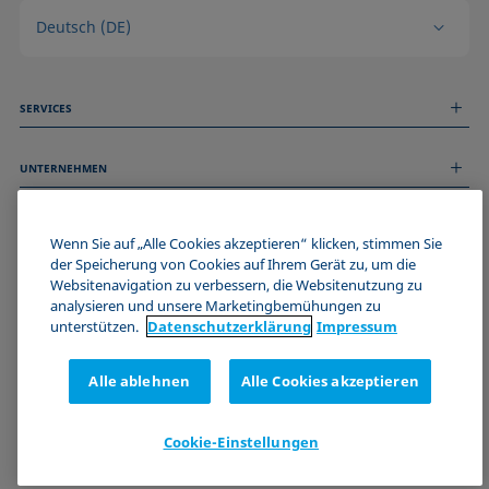
Deutsch (DE)
SERVICES
Messdienstleistungen
UNTERNEHMEN
Technischer Service
Webinare & Seminare
Über uns
Remote Support
ALLGEMEINE INFORMATIONEN
Stellenangebote
Wenn Sie auf „Alle Cookies akzeptieren“ klicken, stimmen Sie
Kontaktieren Sie uns
der Speicherung von Cookies auf Ihrem Gerät zu, um die
News
Impressum
Websitenavigation zu verbessern, die Websitenutzung zu
Events
WERDE TEIL DER KRÜSS COMMUNITY
Datenschutzerklärung
analysieren und unsere Marketingbemühungen zu
Cookie-Richtlinie
unterstützen.
Datenschutz­erklärung
Impressum
Verkaufs- und Lieferbedingungen
Zertifizierungen (ISO 9001)
Alle ablehnen
Alle Cookies akzeptieren
Newsletter-Anmeldung
Cookie-Einstellungen