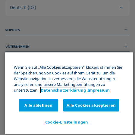
Deutsch (DE)
SERVICES
Messdienstleistungen
UNTERNEHMEN
Technischer Service
Webinare & Seminare
Über uns
Remote Support
ALLGEMEINE INFORMATIONEN
Stellenangebote
Wenn Sie auf „Alle Cookies akzeptieren“ klicken, stimmen Sie
Kontaktieren Sie uns
der Speicherung von Cookies auf Ihrem Gerät zu, um die
News
Impressum
Websitenavigation zu verbessern, die Websitenutzung zu
Events
WERDE TEIL DER KRÜSS COMMUNITY
Datenschutzerklärung
analysieren und unsere Marketingbemühungen zu
Cookie-Richtlinie
unterstützen.
Datenschutz­erklärung
Impressum
Verkaufs- und Lieferbedingungen
Zertifizierungen (ISO 9001)
Alle ablehnen
Alle Cookies akzeptieren
Newsletter-Anmeldung
Cookie-Einstellungen