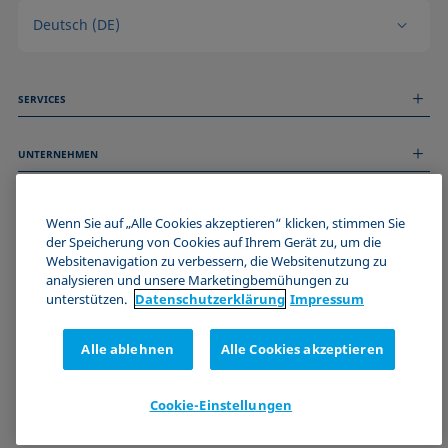
Deutsch (DE)
SERVICES
Messdienstleistungen
UNTERNEHMEN
Technischer Service
Webinare & Seminare
Über uns
Remote Support
ALLGEMEINE INFORMATIONEN
Stellenangebote
Wenn Sie auf „Alle Cookies akzeptieren“ klicken, stimmen Sie
Kontaktieren Sie uns
der Speicherung von Cookies auf Ihrem Gerät zu, um die
News
Impressum
Websitenavigation zu verbessern, die Websitenutzung zu
Events
WERDE TEIL DER KRÜSS COMMUNITY
Datenschutzerklärung
analysieren und unsere Marketingbemühungen zu
Cookie-Richtlinie
unterstützen.
Datenschutz­erklärung
Impressum
Verkaufs- und Lieferbedingungen
Zertifizierungen (ISO 9001)
Alle ablehnen
Alle Cookies akzeptieren
Newsletter-Anmeldung
Cookie-Einstellungen