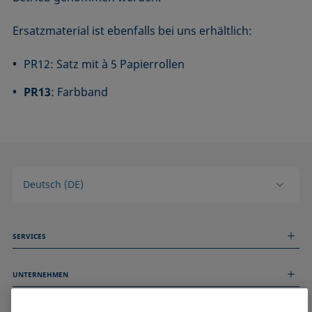
Ersatzmaterial ist ebenfalls bei uns erhältlich:
PR12: Satz mit à 5 Papierrollen
PR13
: Farbband
Deutsch (DE)
SERVICES
Messdienstleistungen
UNTERNEHMEN
Technischer Service
Webinare & Seminare
Über uns