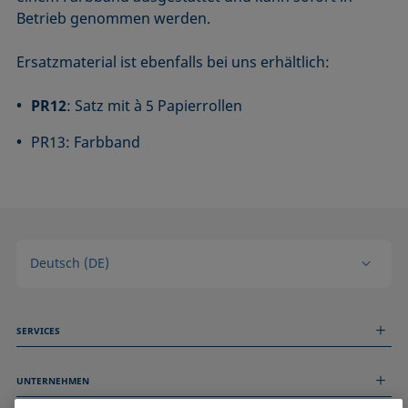
Betrieb genommen werden.
Ersatzmaterial ist ebenfalls bei uns erhältlich:
PR12
: Satz mit à 5 Papierrollen
PR13: Farbband
Deutsch (DE)
SERVICES
Messdienstleistungen
UNTERNEHMEN
Technischer Service