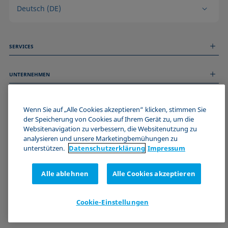
Deutsch (DE)
SERVICES
Messdienstleistungen
UNTERNEHMEN
Technischer Service
Webinare & Seminare
Über uns
Remote Support
ALLGEMEINE INFORMATIONEN
Stellenangebote
Wenn Sie auf „Alle Cookies akzeptieren“ klicken, stimmen Sie
Kontaktieren Sie uns
der Speicherung von Cookies auf Ihrem Gerät zu, um die
News
Impressum
Websitenavigation zu verbessern, die Websitenutzung zu
Events
WERDE TEIL DER KRÜSS COMMUNITY
Datenschutzerklärung
analysieren und unsere Marketingbemühungen zu
Cookie-Richtlinie
unterstützen.
Datenschutz­erklärung
Impressum
Verkaufs- und Lieferbedingungen
Zertifizierungen (ISO 9001)
Alle ablehnen
Alle Cookies akzeptieren
Newsletter-Anmeldung
Cookie-Einstellungen