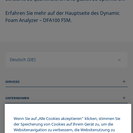
Erfahren Sie mehr auf der Hauptseite des Dynamic
Foam Analyzer – DFA100 FSM.
Deutsch (DE)
SERVICES
Messdienstleistungen
UNTERNEHMEN
Technischer Service
Webinare & Seminare
Über uns
Remote Support
ALLGEMEINE INFORMATIONEN
Stellenangebote
Wenn Sie auf „Alle Cookies akzeptieren“ klicken, stimmen Sie
Kontaktieren Sie uns
der Speicherung von Cookies auf Ihrem Gerät zu, um die
News
Impressum
Websitenavigation zu verbessern, die Websitenutzung zu
Events
WERDE TEIL DER KRÜSS COMMUNITY
Datenschutzerklärung