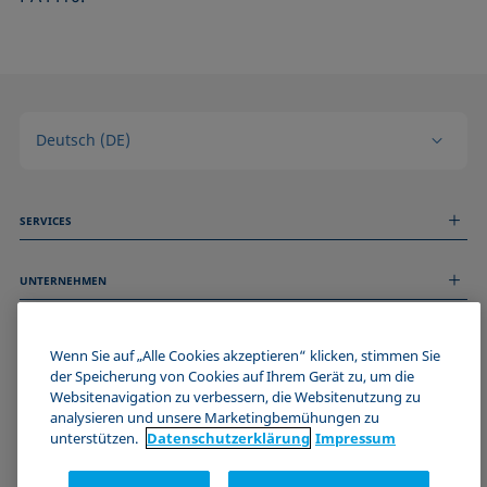
Deutsch (DE)
SERVICES
Messdienstleistungen
UNTERNEHMEN
Technischer Service
Webinare & Seminare
Über uns
Remote Support
ALLGEMEINE INFORMATIONEN
Stellenangebote
Wenn Sie auf „Alle Cookies akzeptieren“ klicken, stimmen Sie
Kontaktieren Sie uns
der Speicherung von Cookies auf Ihrem Gerät zu, um die
News
Impressum
Websitenavigation zu verbessern, die Websitenutzung zu
Events
WERDE TEIL DER KRÜSS COMMUNITY
Datenschutzerklärung
analysieren und unsere Marketingbemühungen zu
Cookie-Richtlinie
unterstützen.
Datenschutz­erklärung
Impressum
Verkaufs- und Lieferbedingungen
Zertifizierungen (ISO 9001)