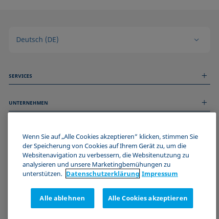
Deutsch (DE)
SERVICES
Messdienstleistungen
UNTERNEHMEN
Technischer Service
Webinare & Seminare
Über uns
Remote Support
ALLGEMEINE INFORMATIONEN
Stellenangebote
Wenn Sie auf „Alle Cookies akzeptieren“ klicken, stimmen Sie
Kontaktieren Sie uns
der Speicherung von Cookies auf Ihrem Gerät zu, um die
News
Impressum
Websitenavigation zu verbessern, die Websitenutzung zu
Events
WERDE TEIL DER KRÜSS COMMUNITY
Datenschutzerklärung
analysieren und unsere Marketingbemühungen zu
Cookie-Richtlinie
unterstützen.
Datenschutz­erklärung
Impressum
Verkaufs- und Lieferbedingungen
Zertifizierungen (ISO 9001)
Alle ablehnen
Alle Cookies akzeptieren
Newsletter-Anmeldung