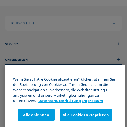
Deutsch (DE)
SERVICES
Messdienstleistungen
UNTERNEHMEN
Technischer Service
Webinare & Seminare
Über uns
Remote Support
ALLGEMEINE INFORMATIONEN
Stellenangebote
Wenn Sie auf „Alle Cookies akzeptieren“ klicken, stimmen Sie
Kontaktieren Sie uns
der Speicherung von Cookies auf Ihrem Gerät zu, um die
News
Impressum
Websitenavigation zu verbessern, die Websitenutzung zu
Events
WERDE TEIL DER KRÜSS COMMUNITY
Datenschutzerklärung
analysieren und unsere Marketingbemühungen zu
Cookie-Richtlinie
unterstützen.
Datenschutz­erklärung
Impressum
Verkaufs- und Lieferbedingungen
Zertifizierungen (ISO 9001)
Alle ablehnen
Alle Cookies akzeptieren
Newsletter-Anmeldung