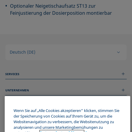
Optionaler Neigetischaufsatz ST13 zur
Feinjustierung der Dosierposition montierbar
Deutsch (DE)
SERVICES
Messdienstleistungen
UNTERNEHMEN
Technischer Service
Webinare & Seminare
Über uns
Remote Support
ALLGEMEINE INFORMATIONEN
Stellenangebote
Wenn Sie auf „Alle Cookies akzeptieren“ klicken, stimmen Sie
Kontaktieren Sie uns
der Speicherung von Cookies auf Ihrem Gerät zu, um die
News
Impressum
Websitenavigation zu verbessern, die Websitenutzung zu
Events
WERDE TEIL DER KRÜSS COMMUNITY
Datenschutzerklärung
analysieren und unsere Marketingbemühungen zu
Cookie-Richtlinie