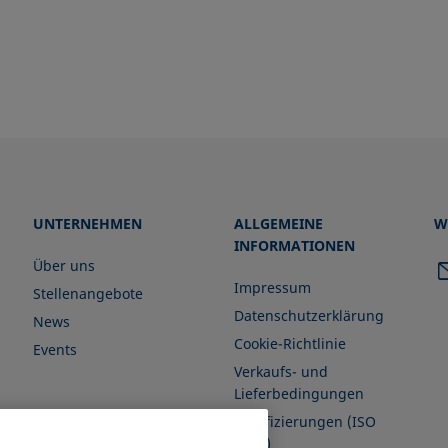
UNTERNEHMEN
ALLGEMEINE
W
INFORMATIONEN
Über uns
Impressum
Stellenangebote
Datenschutzerklärung
News
Cookie-Richtlinie
Events
Verkaufs- und
Lieferbedingungen
Zertifizierungen (ISO
9001)