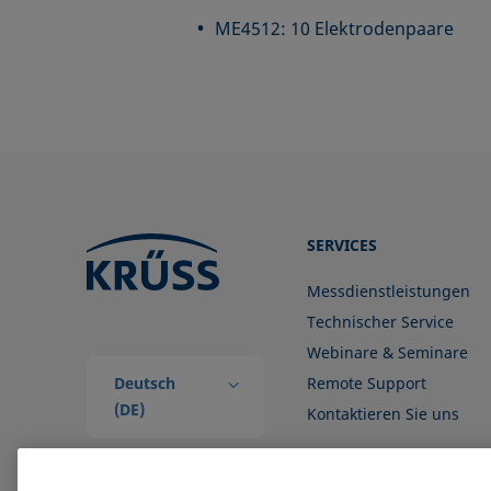
ME4512: 10 Elektrodenpaare
SERVICES
Messdienstleistungen
Technischer Service
Webinare & Seminare
Deutsch
Remote Support
(DE)
Kontaktieren Sie uns