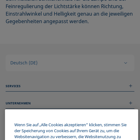
Feinregulierung der Lichtstärke können Richtung,
Einstrahlwinkel und Helligkeit genau an die jeweiligen
Gegebenheiten angepasst werden.
Deutsch (DE)
SERVICES
Messdienstleistungen
UNTERNEHMEN
Technischer Service
Webinare & Seminare
Über uns
Remote Support
ALLGEMEINE INFORMATIONEN
Stellenangebote
Wenn Sie auf „Alle Cookies akzeptieren“ klicken, stimmen Sie
Kontaktieren Sie uns
der Speicherung von Cookies auf Ihrem Gerät zu, um die
News
Impressum
Websitenavigation zu verbessern, die Websitenutzung zu
Events
WERDE TEIL DER KRÜSS COMMUNITY
Datenschutzerklärung