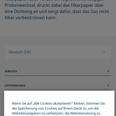
Probenwechsel, drückt dabei das Filterpapier über
eine Dichtung an und sorgt dafür, dass
das
Gas
nicht
Filter vorbeiströmen kann.
Deutsch (DE)
SERVICES
Messdienstleistungen
UNTERNEHMEN
Technischer Service
Webinare & Seminare
Über uns
Remote Support
ALLGEMEINE INFORMATIONEN
Stellenangebote
Wenn Sie auf „Alle Cookies akzeptieren“ klicken, stimmen Sie
Kontaktieren Sie uns
der Speicherung von Cookies auf Ihrem Gerät zu, um die
News
Impressum
Websitenavigation zu verbessern, die Websitenutzung zu
Events
WERDE TEIL DER KRÜSS COMMUNITY
Datenschutzerklärung