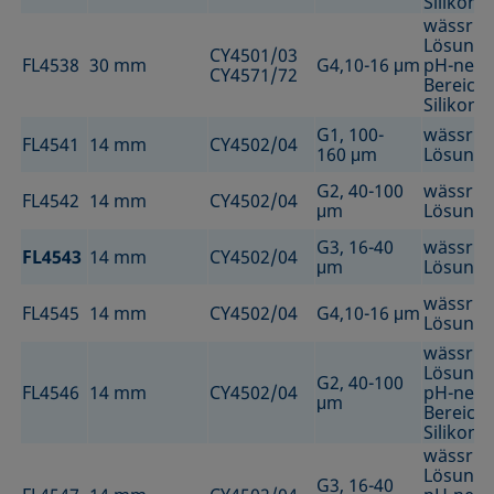
Silikonö
wässrig
Lösunge
CY4501/03
FL4538
30 mm
G4,10-16 μm
pH-neut
CY4571/72
Bereich
Silikonö
G1, 100-
wässrig
FL4541
14 mm
CY4502/04
160 μm
Lösung
G2, 40-100
wässrig
FL4542
14 mm
CY4502/04
μm
Lösung
G3, 16-40
wässrig
FL4543
14 mm
CY4502/04
μm
Lösung
wässrig
FL4545
14 mm
CY4502/04
G4,10-16 μm
Lösung
wässrig
Lösunge
G2, 40-100
FL4546
14 mm
CY4502/04
pH-neut
μm
Bereich
Silikonö
wässrig
Lösunge
G3, 16-40