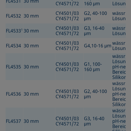
FL4531
30 mm
CY4571/72
160 μm
Lösung
CY4501/03
G2, 40-100
wässrig
FL4532
30 mm
CY4571/72
μm
Lösung
CY4501/03
G3, 16-40
wässrig
FL4533
1
30 mm
CY4571/72
μm
Lösung
CY4501/03
wässrig
FL4534
30 mm
G4,10-16 μm
CY4571/72
Lösung
wässrig
Lösunge
CY4501/03
G1, 100-
FL4535
30 mm
pH-neut
CY4571/72
160 μm
Bereich
Silikonö
wässrig
Lösunge
CY4501/03
G2, 40-100
FL4536
30 mm
pH-neut
CY4571/72
μm
Bereich
Silikonö
wässrig
Lösunge
CY4501/03
G3, 16-40
FL4537
30 mm
pH-neut
CY4571/72
μm
Bereich