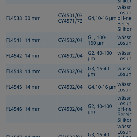
Silikonö
wässrig
Lösunge
CY4501/03
FL4538
30 mm
G4,10-16 μm
pH-neut
CY4571/72
Bereich
Silikonö
G1, 100-
wässrig
FL4541
14 mm
CY4502/04
160 μm
Lösung
G2, 40-100
wässrig
FL4542
14 mm
CY4502/04
μm
Lösung
G3, 16-40
wässrig
FL4543
14 mm
CY4502/04
μm
Lösung
wässrig
FL4545
14 mm
CY4502/04
G4,10-16 μm
Lösung
wässrig
Lösunge
G2, 40-100
FL4546
14 mm
CY4502/04
pH-neut
μm
Bereich
Silikonö
wässrig
Lösunge
G3, 16-40