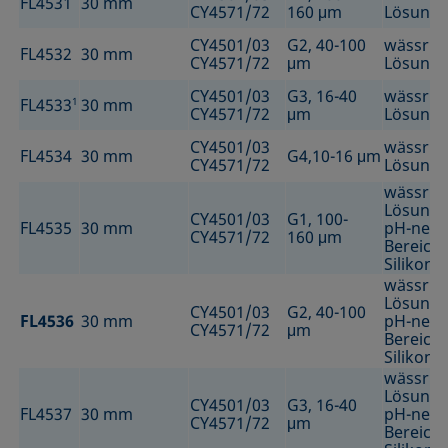
FL4531
30 mm
CY4571/72
160 μm
Lösung
CY4501/03
G2, 40-100
wässrig
FL4532
30 mm
CY4571/72
μm
Lösung
CY4501/03
G3, 16-40
wässrig
FL4533
1
30 mm
CY4571/72
μm
Lösung
CY4501/03
wässrig
FL4534
30 mm
G4,10-16 μm
CY4571/72
Lösung
wässrig
Lösunge
CY4501/03
G1, 100-
FL4535
30 mm
pH-neut
CY4571/72
160 μm
Bereich
Silikonö
wässrig
Lösunge
CY4501/03
G2, 40-100
FL4536
30 mm
pH-neut
CY4571/72
μm
Bereich
Silikonö
wässrig
Lösunge
CY4501/03
G3, 16-40
FL4537
30 mm
pH-neut
CY4571/72
μm
Bereich