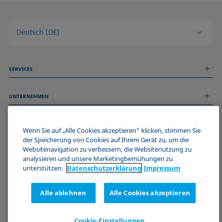
Deutsch (DE)
SERVICES
Messdienstleistungen
UNTERNEHMEN
Technischer Service
Webinare & Seminare
Über uns
Remote Support
ALLGEMEINE INFORMATIONEN
Stellenangebote
Wenn Sie auf „Alle Cookies akzeptieren“ klicken, stimmen Sie
Kontaktieren Sie uns
der Speicherung von Cookies auf Ihrem Gerät zu, um die
News
Impressum
Websitenavigation zu verbessern, die Websitenutzung zu
Events
WERDE TEIL DER KRÜSS COMMUNITY
Datenschutzerklärung
analysieren und unsere Marketingbemühungen zu
Cookie-Richtlinie
unterstützen.
Datenschutz­erklärung
Impressum
Verkaufs- und Lieferbedingungen
Zertifizierungen (ISO 9001)
Alle ablehnen
Alle Cookies akzeptieren
Newsletter-Anmeldung
Cookie-Einstellungen