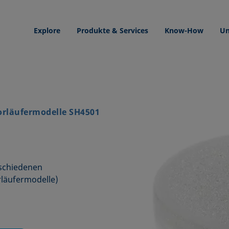
Explore
Produkte & Services
Know-How
Un
orläufermodelle SH4501
rschiedenen
läufermodelle)