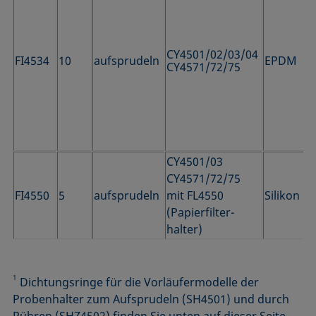
CY4501/02/03/04
FI4534
10
aufsprudeln
EPDM
CY4571/72/75
CY4501/03
CY4571/72/75
FI4550
5
aufsprudeln
mit FL4550
Silikon
(Papierfilter­
halter)
1
Dichtungsringe für die Vorläufermodelle der
Probenhalter zum Aufsprudeln (SH4501) und durch