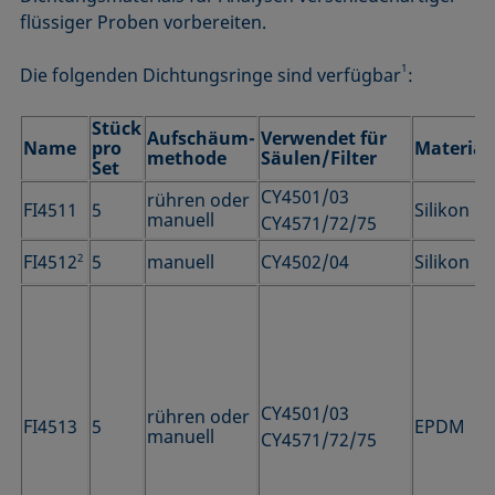
flüssiger Proben vorbereiten.
1
Die folgenden Dichtungsringe sind verfügbar
:
Stück
Aufschäum-
Verwendet für
Name
pro
Material
methode
Säulen/Filter
Set
CY4501/03
rühren oder
FI4511
5
Silikon
manuell
CY4571/72/75
FI4512
2
5
manuell
CY4502/04
Silikon
CY4501/03
rühren oder
FI4513
5
EPDM
manuell
CY4571/72/75