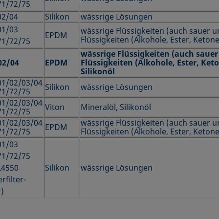
71/72/75
02/04
Silikon
wässrige Lösungen
01/03
wässrige Flüssigkeiten (auch sauer u
EPDM
Flüssigkeiten (Alkohole, Ester, Ketone
71/72/75
wässrige Flüssigkeiten (auch sauer
02/04
EPDM
Flüssigkeiten (Alkohole, Ester, Ket
Silikonöl
01/02/03/04
Silikon
wässrige Lösungen
71/72/75
01/02/03/04
Viton
Mineralöl, Silikonöl
71/72/75
01/02/03/04
wässrige Flüssigkeiten (auch sauer u
EPDM
71/72/75
Flüssigkeiten (Alkohole, Ester, Ketone
01/03
71/72/75
L4550
Silikon
wässrige Lösungen
rfilter­
r)