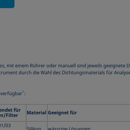
s, mit einem Rührer oder manuell sind jeweils geeignete D
ument durch die Wahl des Dichtungsmaterials für Analysen
1
 verfügbar
:
endet für
Material
Geeignet für
n/Filter
01/03
Silikon
wässrige Lösungen