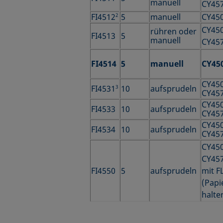
manuell
CY45
FI4512
2
5
manuell
CY45
CY45
rühren oder
FI4513
5
manuell
CY45
FI4514
5
manuell
CY45
CY45
FI4531
3
10
aufsprudeln
CY45
CY45
FI4533
10
aufsprudeln
CY45
CY45
FI4534
10
aufsprudeln
CY45
CY45
CY45
FI4550
5
aufsprudeln
mit F
(Papie
halte