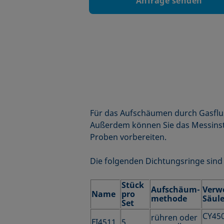
Anfrage senden
Für das Aufschäumen durch Gasflus
Außerdem können Sie das Messinstr
Proben vorbereiten.
Die folgenden Dichtungsringe sind
Stück
Aufschäum-
Verw
Name
pro
methode
Säule
Set
CY45
rühren oder
FI4511
5