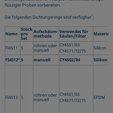
flüssiger Proben vorbereiten.
1
Die folgenden Dichtungsringe sind verfügbar
:
Stück
Aufschäum-
Verwendet für
Name
pro
Material
methode
Säulen/Filter
Set
CY4501/03
rühren oder
FI4511
5
Silikon
manuell
CY4571/72/75
FI4512
2
5
manuell
CY4502/04
Silikon
CY4501/03
rühren oder
FI4513
5
EPDM
manuell
CY4571/72/75