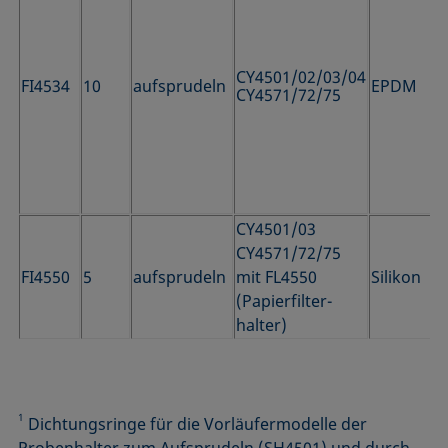
CY4501/02/03/04
FI4534
10
aufsprudeln
EPDM
CY4571/72/75
CY4501/03
CY4571/72/75
FI4550
5
aufsprudeln
mit FL4550
Silikon
(Papierfilter­
halter)
1
Dichtungsringe für die Vorläufermodelle der