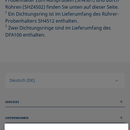
Probenhalter zum Aufsprudeln (SH4501) und durch
Rühren (SHZ4502) finden Sie unten auf dieser Seite.
2
Ein Dichtungsring ist im Lieferumfang des Rührer-
Probenhalters SH4512 enthalten.
3
Zwei Dichtungsringe sind im Lieferumfang des
DFA100 enthalten.
Deutsch (DE)
SERVICES
Messdienstleistungen
UNTERNEHMEN
Technischer Service
Webinare & Seminare
Über uns