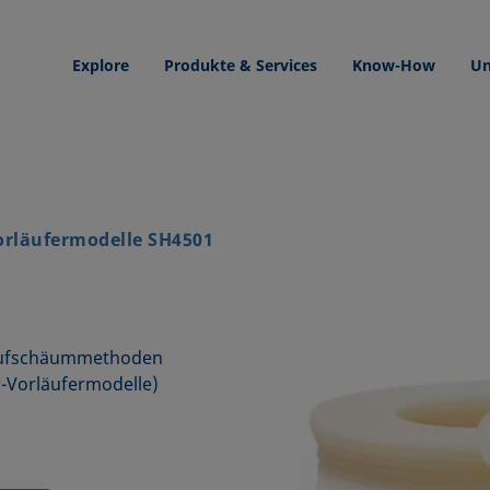
Explore
Produkte & Services
Know-How
Un
orläufermodelle SH4501
 Aufschäummethoden
r-Vorläufermodelle)