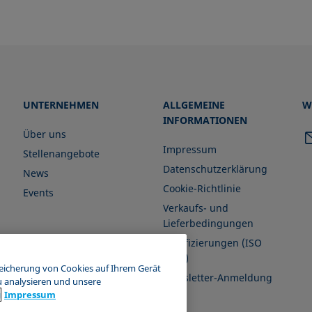
UNTERNEHMEN
ALLGEMEINE
W
INFORMATIONEN
Über uns
Impressum
Stellenangebote
Datenschutzerklärung
News
Cookie-Richtlinie
Events
Verkaufs- und
Lieferbedingungen
Zertifizierungen (ISO
9001)
peicherung von Cookies auf Ihrem Gerät
Newsletter-Anmeldung
u analysieren und unsere
g
Impressum