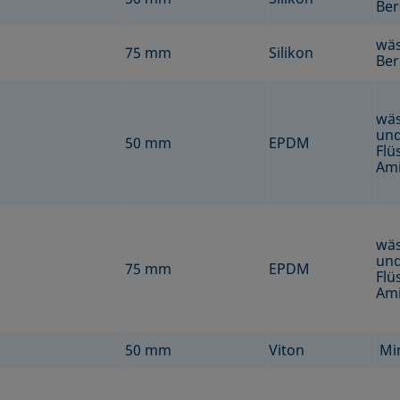
Ber
wäs
75 mm
Silikon
Ber
wäs
und
50 mm
EPDM
Flü
Ami
wäs
und
75 mm
EPDM
Flü
Ami
50 mm
Viton
Min