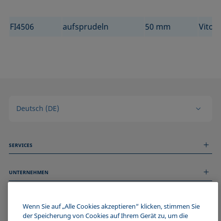
FI4506
aufsprudeln
50 mm
Viton
Deutsch (DE)
SERVICES
Messdienstleistungen
UNTERNEHMEN
Technischer Service
Webinare & Seminare
Über uns
Remote Support
ALLGEMEINE INFORMATIONEN
Stellenangebote
Wenn Sie auf „Alle Cookies akzeptieren“ klicken, stimmen Sie
Kontaktieren Sie uns
der Speicherung von Cookies auf Ihrem Gerät zu, um die
News
Impressum