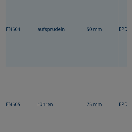
FI4504
aufsprudeln
50 mm
EPD
FI4505
rühren
75 mm
EPD