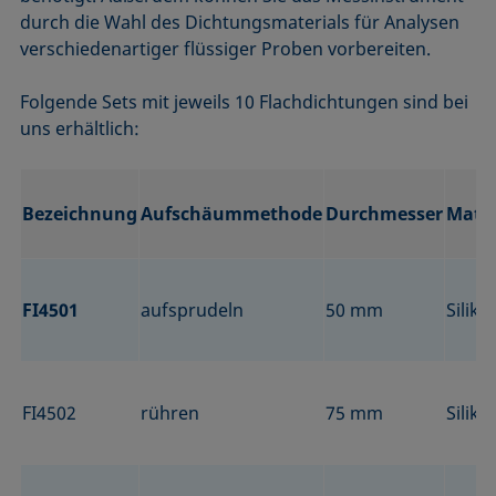
durch die Wahl des Dichtungsmaterials für Analysen
verschiedenartiger flüssiger Proben vorbereiten.
Folgende Sets mit jeweils 10 Flachdichtungen sind bei
uns erhältlich:
Bezeichnung
Aufschäummethode
Durchmesser
Mater
FI4501
aufsprudeln
50 mm
Silik
FI4502
rühren
75 mm
Siliko