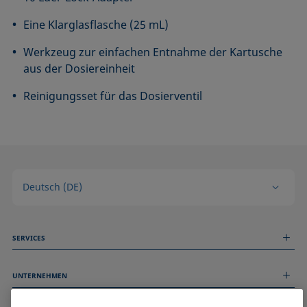
Eine Klarglasflasche (25 mL)
Werkzeug zur einfachen Entnahme der Kartusche
aus der Dosiereinheit
Reinigungsset für das Dosierventil
Deutsch (DE)
SERVICES
Messdienstleistungen
UNTERNEHMEN
Technischer Service
Webinare & Seminare
Über uns