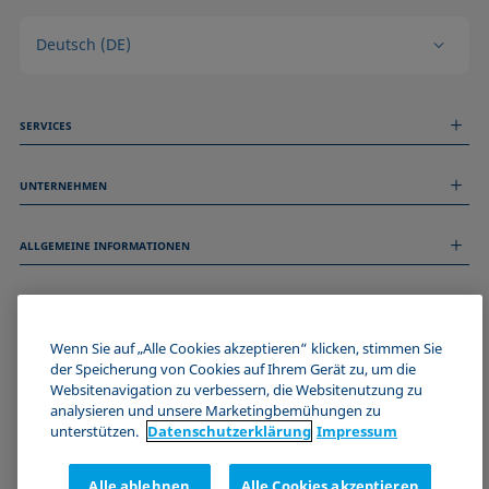
Deutsch (DE)
SERVICES
Messdienstleistungen
UNTERNEHMEN
Technischer Service
Webinare & Seminare
Über uns
Remote Support
ALLGEMEINE INFORMATIONEN
Stellenangebote
Kontaktieren Sie uns
News
Impressum
Events
WERDE TEIL DER KRÜSS COMMUNITY
Datenschutzerklärung
Cookie-Richtlinie
Wenn Sie auf „Alle Cookies akzeptieren“ klicken, stimmen Sie
Verkaufs- und Lieferbedingungen
der Speicherung von Cookies auf Ihrem Gerät zu, um die
Websitenavigation zu verbessern, die Websitenutzung zu
Zertifizierungen (ISO 9001)
analysieren und unsere Marketingbemühungen zu
Newsletter-Anmeldung
unterstützen.
Datenschutz­erklärung
Impressum
Alle ablehnen
Alle Cookies akzeptieren