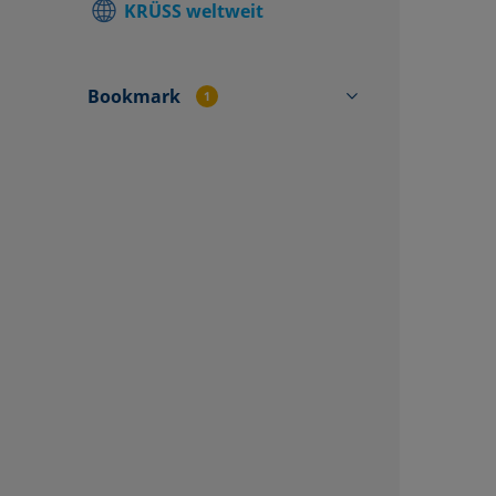
KRÜSS weltweit
Kontakt v
finden
Bookmark
1
Kontaktfo
SH3202