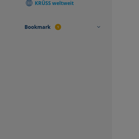
KRÜSS weltweit
Kontakt v
finden
Bookmark
1
Kontaktfo
PL0902