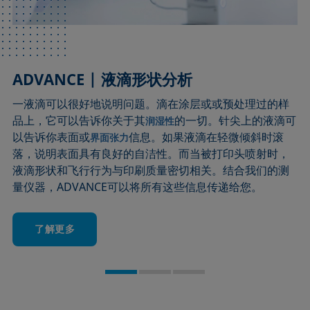
ADVANCE | 液滴形状分析
ADVANCE | 表界面张力分析
ADVANCE | 泡沫分析
一液滴可以很好地说明问题。滴在涂层或或预处理过的样
从浮针小实验，到科学地分析一个表面，这是一条很长的
就像苹果从树上落下的速度一样，
的行为也遵循自然
泡沫
品上，它可以告诉你关于其
路。然而，ADVANCE与这一技巧的共同点是，通过直观的
规律。但研究这些规律，生产出具有一定特性的泡沫，并
的一切。针尖上的液滴可
润湿性
以告诉你表面或
方式让
控制其质量，需要可重复的泡沫分析。通过我们的仪器，
的影响变得可见。因此，像自动CMC测定这
信息。如果液滴在轻微倾斜时滚
表面张力
界面张力
落，说明表面具有良好的自洁性。而当被打印头喷射时，
样复杂的过程，可以为无数领域带来有用的知识，在这些
ADVANCE可以密切观察泡沫行为的各个方面，并通过控制
液滴形状和飞行行为与印刷质量密切相关。结合我们的测
领域中，表面和
泡沫的形成，以及与精确的传感器和摄像机进行通信，提
以及
起着关键作用。
界面张力
润湿性
量仪器，ADVANCE可以将所有这些信息传递给您。
供准确的结果。
了解更多
了解更多
了解更多