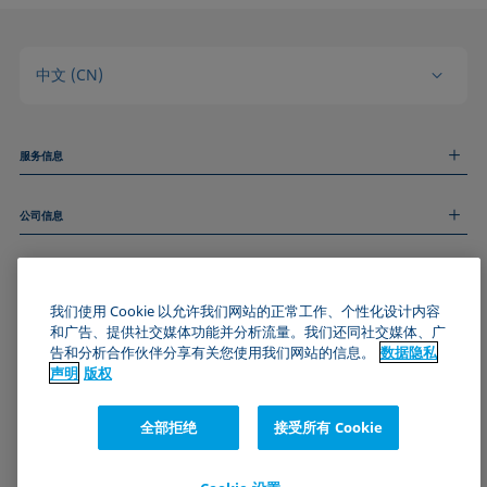
中文 (CN)
服务信息
测量服务
公司信息
技术服务
线上和线下研讨会
关于我们
远程支持
基本信息
人才招聘
和我们取得联系
我们使用 Cookie 以允许我们网站的正常工作、个性化设计内容
新闻
版权
和广告、提供社交媒体功能并分析流量。我们还同社交媒体、广
活动
加入KRÜSS社区
数据隐私声明
告和分析合作伙伴分享有关您使用我们网站的信息。
数据隐私
Cookie政策
声明
版权
通用条款与条件
证书 (ISO 9001)
全部拒绝
接受所有 Cookie
订阅我们的新闻简报