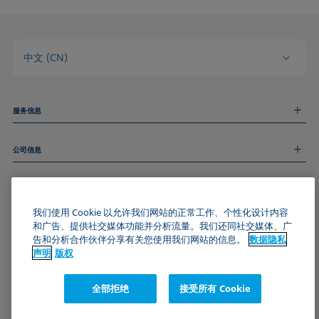
中文 (CN)
服务信息
测量服务
公司信息
技术服务
线上和线下研讨会
关于我们
远程支持
基本信息
人才招聘
和我们取得联系
我们使用 Cookie 以允许我们网站的正常工作、个性化设计内容
新闻
版权
和广告、提供社交媒体功能并分析流量。我们还同社交媒体、广
活动
加入KRÜSS社区
数据隐私声明
告和分析合作伙伴分享有关您使用我们网站的信息。
数据隐私
Cookie政策
声明
版权
通用条款与条件
证书 (ISO 9001)
全部拒绝
接受所有 Cookie
订阅我们的新闻简报