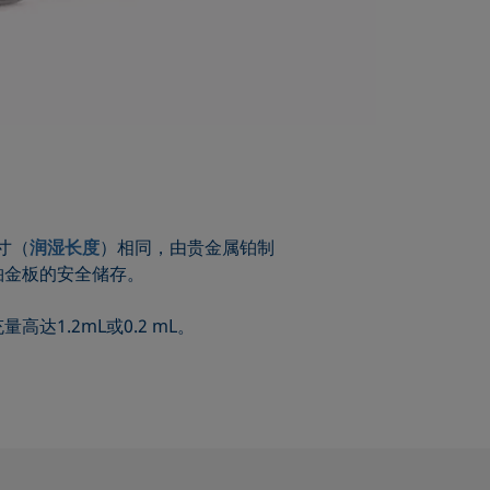
寸（
润湿长度
）相同，由贵金属铂制
铂金板的安全储存。
1.2mL或0.2 mL。