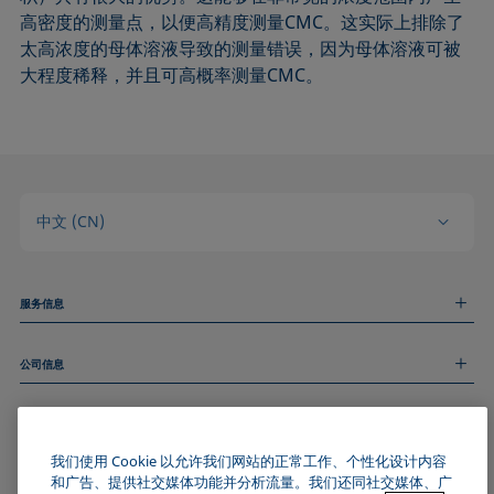
高密度的测量点，以便高精度测量CMC。这实际上排除了
太高浓度的母体溶液导致的测量错误，因为母体溶液可被
大程度稀释，并且可高概率测量CMC。
中文 (CN)
服务信息
测量服务
公司信息
技术服务
线上和线下研讨会
关于我们
远程支持
基本信息
人才招聘
和我们取得联系
我们使用 Cookie 以允许我们网站的正常工作、个性化设计内容
新闻
版权
和广告、提供社交媒体功能并分析流量。我们还同社交媒体、广
活动
加入KRÜSS社区
数据隐私声明